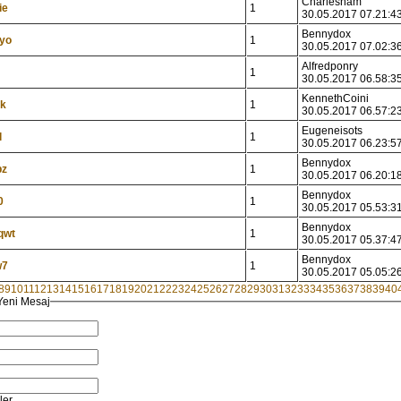
Charlesnam
ie
1
30.05.2017 07.21:4
Bennydox
yo
1
30.05.2017 07.02:3
Alfredponry
1
30.05.2017 06.58:3
KennethCoini
6k
1
30.05.2017 06.57:2
Eugeneisots
l
1
30.05.2017 06.23:5
Bennydox
pz
1
30.05.2017 06.20:1
Bennydox
0
1
30.05.2017 05.53:3
Bennydox
qwt
1
30.05.2017 05.37:4
Bennydox
w7
1
30.05.2017 05.05:2
8
9
10
11
12
13
14
15
16
17
18
19
20
21
22
23
24
25
26
27
28
29
30
31
32
33
34
35
36
37
38
39
40
Yeni Mesaj
ler