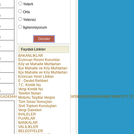
Yeterli
3
Orta
6
Yetersiz
5
İlgilenmiyorum
3
7
Faydalı Linkler
BAKANLIKLAR
8
Erzincan Resmi Kurumlar
Köy ve Mahalle Muhtarları
İlçe Mahalle ve Köy Muhtarları
1
İlçe Mahalle ve Köy Muhtarları
Erzincan Yerel Lİnkler
7
E - Devlet Rehberi
T.C. Kimlik No
Vergi Kimlik No
6
Telefon Noları
41
42
43
44
45
46
47
48
49
50
51
52
53
54
55
56
57
58
59
60
61
62
63
64
65
66
67
68
69
70
71
72
Motorlu Taşıtlar Vergisi
Tüm Sınav Sonuçları
Sivil Toplum Kuruluşları
Vergi Daireleri
İHALELER
FUARLAR
BANKALAR
VALİLİKLER
BELEDİYELER