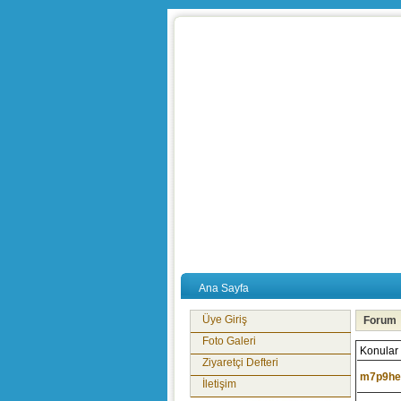
Ana Sayfa
Üye Giriş
Forum
Foto Galeri
Konular
Ziyaretçi Defteri
m7p9he
İletişim