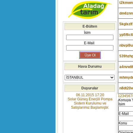
t2kmwn
dm6znn
5kglxzlf
E-Bülten
İsim
yp5f6c
E-Mail
nbvpi9u
539hzh
Hava Durumu
a4nvwli
mhmyd
Duyurular
n8dt20
06.11.2015 17:20
1
2
3
4
5
6
7
Solar Güneş Enerjili Pompa
Konuya 
Sistem Kurulumu ve
İsim
Satışlarımız Başlamıştır.
E-Mail
Konu
Düşünce