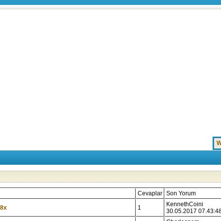
W
Cevaplar
Son Yorum
KennethCoini
8x
1
30.05.2017 07.43:4