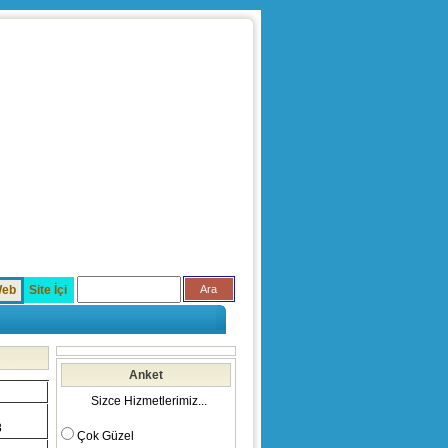
eb
Site İçi
Anket
Sizce Hizmetlerimiz...
8
Çok Güzel