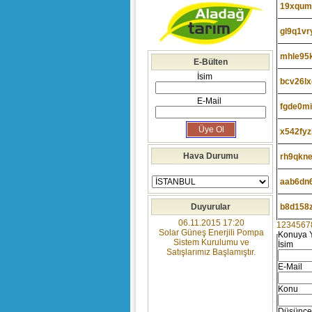
19xqum
gl9q1vr
mhle95
E-Bülten
İsim
bcv26lx
E-Mail
fgde0m
x542fyz
Hava Durumu
rh9qkne
aab6dn
Duyurular
b8d158
06.11.2015 17:20
1
2
3
4
5
6
7
Solar Güneş Enerjili Pompa
Konuya 
Sistem Kurulumu ve
İsim
Satışlarımız Başlamıştır.
E-Mail
Konu
Düşünce