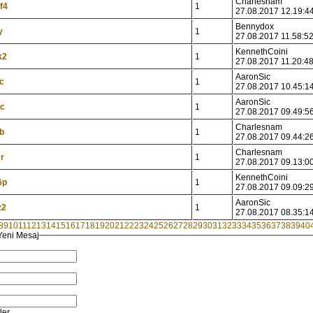
Charlesnam
f4
1
27.08.2017 12.19:4
Bennydox
y
1
27.08.2017 11.58:5
KennethCoini
k2
1
27.08.2017 11.20:4
AaronSic
c
1
27.08.2017 10.45:1
AaronSic
ic
1
27.08.2017 09.49:5
Charlesnam
b
1
27.08.2017 09.44:2
Charlesnam
r
1
27.08.2017 09.13:0
KennethCoini
6p
1
27.08.2017 09.09:2
AaronSic
z2
1
27.08.2017 08.35:1
8
9
10
11
12
13
14
15
16
17
18
19
20
21
22
23
24
25
26
27
28
29
30
31
32
33
34
35
36
37
38
39
40
Yeni Mesaj
ler