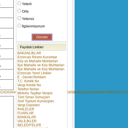
Yeterli
4
Orta
2
Yetersiz
8
İlgilenmiyorum
4
6
Faydalı Linkler
BAKANLIKLAR
6
Erzincan Resmi Kurumlar
Köy ve Mahalle Muhtarları
İlçe Mahalle ve Köy Muhtarları
0
İlçe Mahalle ve Köy Muhtarları
Erzincan Yerel Lİnkler
9
E - Devlet Rehberi
T.C. Kimlik No
Vergi Kimlik No
4
Telefon Noları
41
42
43
44
45
46
47
48
49
50
51
52
53
54
55
56
57
58
59
60
61
62
63
64
65
66
67
68
69
70
71
72
Motorlu Taşıtlar Vergisi
Tüm Sınav Sonuçları
Sivil Toplum Kuruluşları
Vergi Daireleri
İHALELER
FUARLAR
BANKALAR
VALİLİKLER
BELEDİYELER