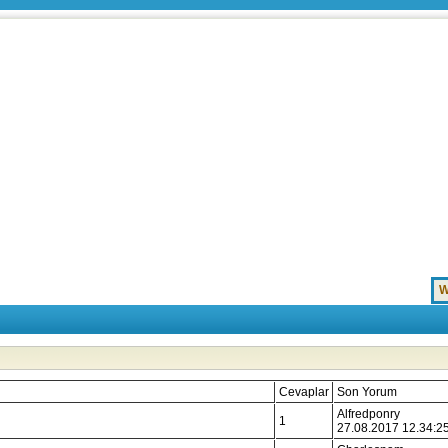
W
Cevaplar
Son Yorum
Alfredponry
1
27.08.2017 12.34:2