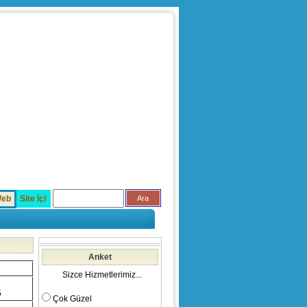
eb
Site İçi
Anket
Sizce Hizmetlerimiz...
5
Çok Güzel