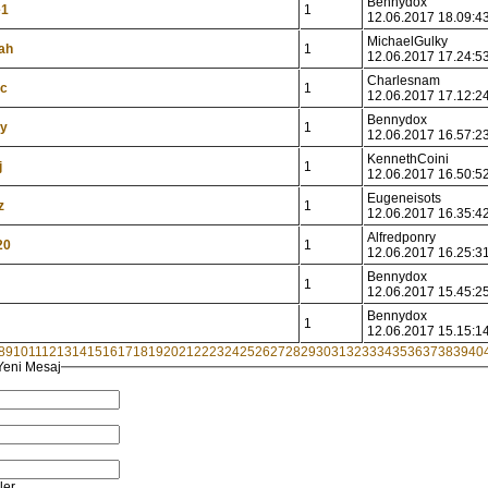
Bennydox
e1
1
12.06.2017 18.09:4
MichaelGulky
ah
1
12.06.2017 17.24:5
Charlesnam
mc
1
12.06.2017 17.12:2
Bennydox
ty
1
12.06.2017 16.57:2
KennethCoini
j
1
12.06.2017 16.50:5
Eugeneisots
z
1
12.06.2017 16.35:4
Alfredponry
20
1
12.06.2017 16.25:3
Bennydox
1
12.06.2017 15.45:2
Bennydox
1
12.06.2017 15.15:1
8
9
10
11
12
13
14
15
16
17
18
19
20
21
22
23
24
25
26
27
28
29
30
31
32
33
34
35
36
37
38
39
40
Yeni Mesaj
ler