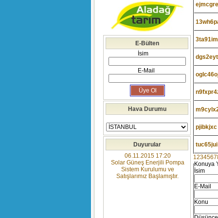
ejmcgr
13wh6p
3ta91i
E-Bülten
İsim
dgs2ey
E-Mail
oglc46o
n9fxpr4
Hava Durumu
m9cylx
pjibkjxc
Duyurular
tuc65jui
06.11.2015 17:20
1
2
3
4
5
6
7
Solar Güneş Enerjili Pompa
Konuya 
Sistem Kurulumu ve
İsim
Satışlarımız Başlamıştır.
E-Mail
Konu
Düşünce