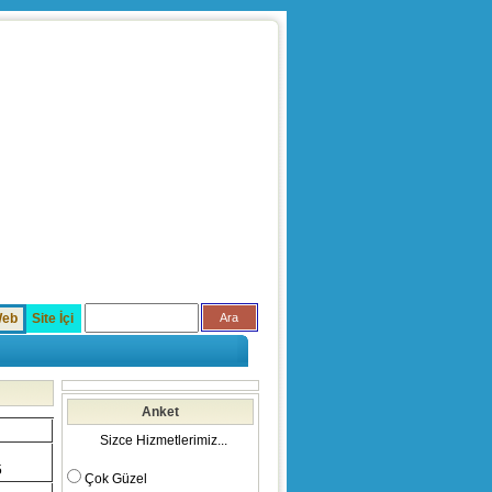
eb
Site İçi
Anket
Sizce Hizmetlerimiz...
5
Çok Güzel