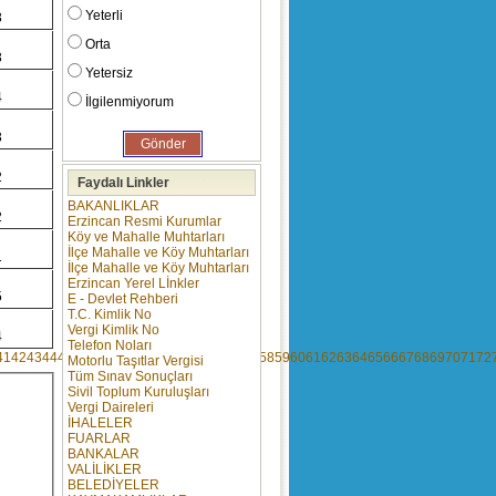
Yeterli
3
Orta
3
Yetersiz
4
İlgilenmiyorum
3
2
Faydalı Linkler
BAKANLIKLAR
2
Erzincan Resmi Kurumlar
Köy ve Mahalle Muhtarları
İlçe Mahalle ve Köy Muhtarları
1
İlçe Mahalle ve Köy Muhtarları
Erzincan Yerel Lİnkler
5
E - Devlet Rehberi
T.C. Kimlik No
Vergi Kimlik No
4
Telefon Noları
41
42
43
44
45
46
47
48
49
50
51
52
53
54
55
56
57
58
59
60
61
62
63
64
65
66
67
68
69
70
71
72
Motorlu Taşıtlar Vergisi
Tüm Sınav Sonuçları
Sivil Toplum Kuruluşları
Vergi Daireleri
İHALELER
FUARLAR
BANKALAR
VALİLİKLER
BELEDİYELER