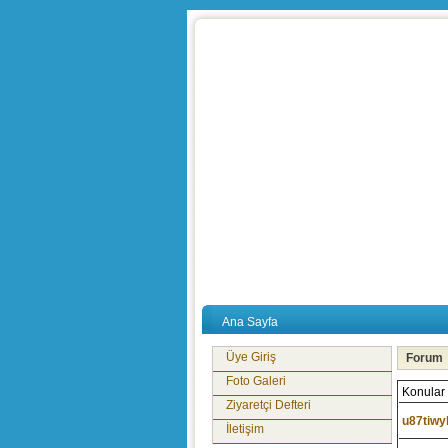
Ana Sayfa
Üye Giriş
Forum
Foto Galeri
Konular
Ziyaretçi Defteri
u87tiwy
İletişim