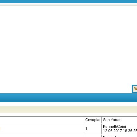
W
Cevaplar
Son Yorum
KennethCoini
l
1
12.06.2017 18.36:2