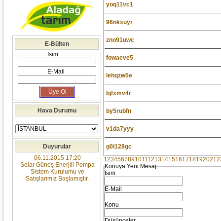
yoq11vc1
96nkxuyr
zno91uwc
E-Bülten
İsim
fowaeve5
E-Mail
lehqzw5e
bjfxmv4r
Hava Durumu
by5rubfn
v1da7yyy
Duyurular
g0i128gc
06.11.2015 17:20
1
2
3
4
5
6
7
8
9
10
11
12
13
14
15
16
17
18
19
20
21
2
Solar Güneş Enerjili Pompa
Konuya Yeni Mesaj
Sistem Kurulumu ve
İsim
Satışlarımız Başlamıştır.
E-Mail
Konu
Düşünceler