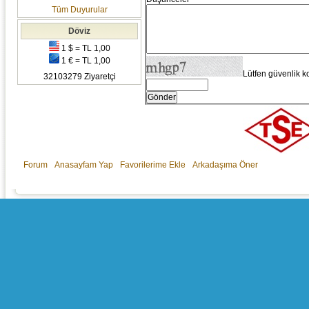
Tüm Duyurular
Döviz
1 $ = TL 1,00
1 € = TL 1,00
Lütfen güvenlik k
32103279 Ziyaretçi
Forum
Anasayfam Yap
Favorilerime Ekle
Arkadaşıma Öner