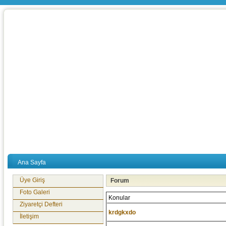
Ana Sayfa
Üye Giriş
Forum
Foto Galeri
Konular
Ziyaretçi Defteri
krdgkxdo
İletişim